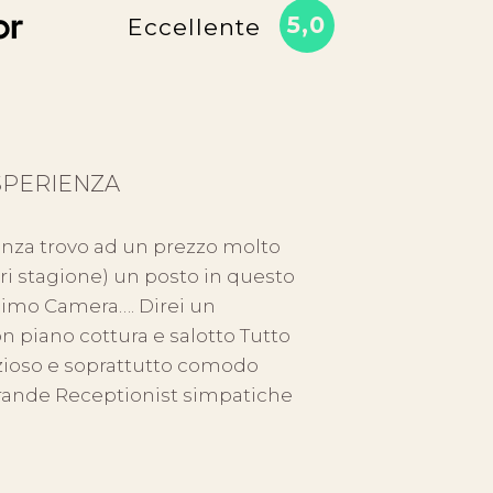
5,0
Eccellente
SPERIENZA
QUALITÀ
enza trovo ad un prezzo molto
Consiglio v
ri stagione) un posto in questo
vicino al ma
simo Camera…. Direi un
gentili e p
 piano cottura e salotto Tutto
pulita .un 
nzioso e soprattutto comodo
struttura è
rande Receptionist simpatiche
gratuito...
[ leggi tutto
recensito d