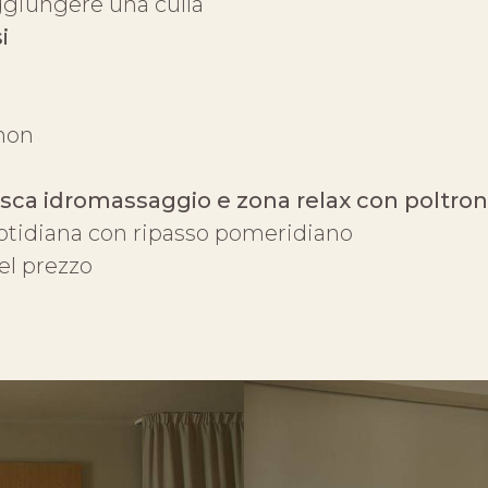
ggiungere una culla
i
hon
asca idromassaggio e zona relax con poltro
quotidiana con ripasso pomeridiano
el prezzo