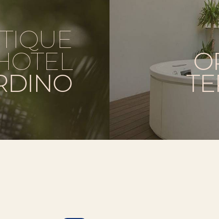
TIQUE
HOTEL
O
RDINO
TE