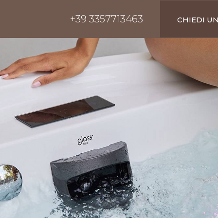
+39 3357713463
CHIEDI U