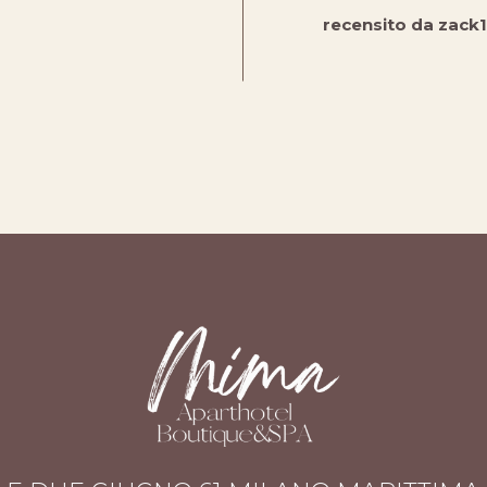
recensito da
zack