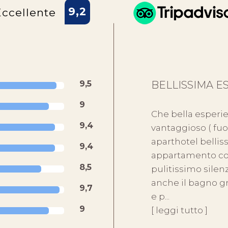
9,2
Eccellente
9,5
BELLISSIMA E
9
Che bella esperi
9,4
vantaggioso ( fuo
aparthotel bellis
9,4
appartamento con
8,5
pulitissimo sile
anche il bagno g
9,7
e p...
9
[ leggi tutto ]