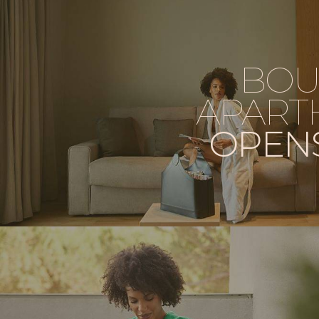
BOU
APART
OPEN